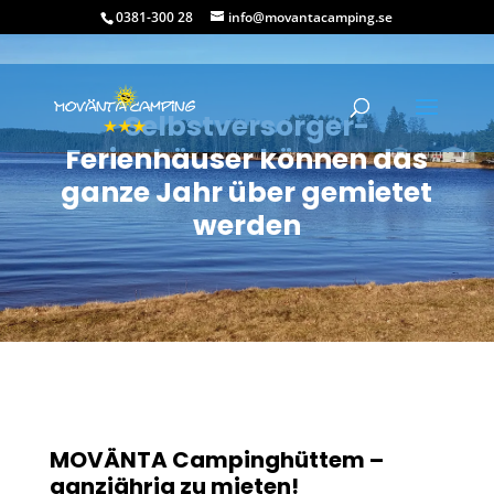
0381-300 28
info@movantacamping.se
Selbstversorger-
Ferienhäuser können das
ganze Jahr über gemietet
werden
MOVÄNTA Campinghüttem –
ganzjährig zu mieten!