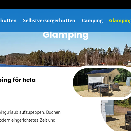
hütten
Selbstversorgerhütten
Camping
Glampin
Glamping
ng för hela
mpingurlaub aufzupeppen. Buchen
dern eingerichtetes Zelt und