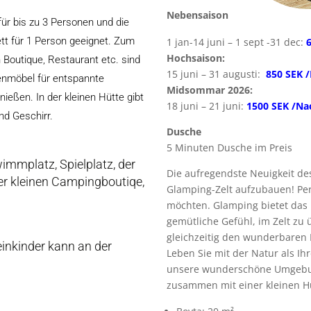
Nebensaison
ür bis zu 3 Personen und die
tt für 1 Person geeignet. Zum
1 jan-14 juni – 1 sept -31 dec:
Hochsaison:
n Boutique, Restaurant etc. sind
15 juni – 31 augusti:
850 SEK 
enmöbel für entspannte
Midsommar 2026:
ießen. In der kleinen Hütte gibt
18 juni – 21 juni:
1500 SEK /Na
nd Geschirr.
Dusche
5 Minuten Dusche im Preis
immplatz, Spielplatz, der
Die aufregendste Neuigkeit d
er kleinen Campingboutiqe,
Glamping-Zelt aufzubauen! Per
möchten. Glamping bietet das 
gemütliche Gefühl, im Zelt zu 
gleichzeitig den wunderbaren 
einkinder kann an der
Leben Sie mit der Natur als I
unsere wunderschöne Umgebun
zusammen mit einer kleinen Hüt