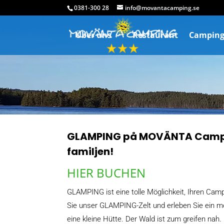
0381-300 28
info@movantacamping.se
Über uns
Restaurant
Camping
GLAMPING på MOVÄNTA Campi
familjen!
HIER BUCHEN
GLAMPING ist eine tolle Möglichkeit, Ihren Ca
Sie unser GLAMPING-Zelt und erleben Sie ein mo
eine kleine Hütte. Der Wald ist zum greifen nah.