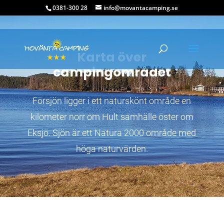
0381-300 28
info@movantacamping.se
Karta över
campingområdet
Försjön ligger i ett naturskönt område en
kilometer norr om Hult samhälle öster om
Eksjö. Sjön är ett Natura 2000 område med
höga naturvärden.